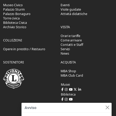
Museo Civico
Eventi
Palazzo Sturm
Visite guidate
Palazzo Bonaguro
Attività didattiche
Torre civica
Biblioteca Civica
Archivio Storico
VISITA
Orari e tariffe
COLLEZIONI
Come arrivare
Contatti e Staff
Opere in prestito / Restauro
Servizi
News
SOSTENITORI
ACQUISTA
MBA Shop
MBA Club Card
Musei
Biblioteca
Avviso
SUPPORTO