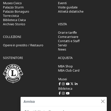
Museo Civico
Eventi
Palazzo Sturm
Visite guidate
Palazzo Bonaguro
Attività didattiche
Torre civica
Biblioteca Civica
Archivio Storico
VISITA
Orari e tariffe
COLLEZIONI
Come arrivare
Contatti e Staff
Opere in prestito / Restauro
Servizi
News
SOSTENITORI
ACQUISTA
MBA Shop
MBA Club Card
Musei
Biblioteca
Avviso
SUPPORTO