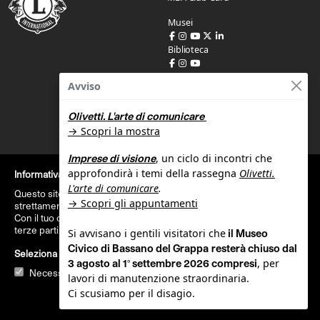
Musei
Biblioteca
Avviso
SUPPORTO
Olivetti. L'arte di comunicare
Segnala un problema di
→ Scopri la mostra
accessibilità
Dichiarazione di accessibilità
, un ciclo di incontri che
Imprese di visione
Amministrazione trasparente
approfondirà i temi della rassegna
Olivetti.
Condizioni di acquisto
Informativa sull'utilizzo dei cookie
Privacy policy
L'arte di comunicare
.
Questo sito web utilizza cookie tecnici per svolgere attività
Cookie policy
→ Scopri gli appuntamenti
strettamente necessarie a garantire il funzionamento.
Con il tuo consenso questo sito web utilizza cookie statistici di
terze parti.
Maggiori informazioni
Si avvisano i gentili visitatori che
il Museo
Civico di Bassano del Grappa
resterà chiuso dal
Italiano
|
English
Seleziona i cookie che desideri accettare
, per
3 agosto al 1° settembre 2026 compresi
Necessari
Statistici
lavori di manutenzione straordinaria.
Ci scusiamo per il disagio.
Biglietti
Accetto