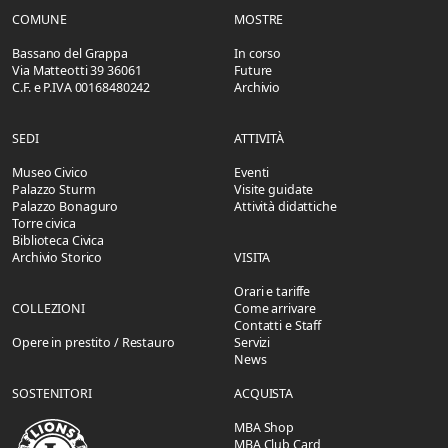
COMUNE
MOSTRE
Bassano del Grappa
In corso
Via Matteotti 39 36061
Future
C.F. e P.IVA 00168480242
Archivio
SEDI
ATTIVITÀ
Museo Civico
Eventi
Palazzo Sturm
Visite guidate
Palazzo Bonaguro
Attività didattiche
Torre civica
Biblioteca Civica
Archivio Storico
VISITA
Orari e tariffe
COLLEZIONI
Come arrivare
Contatti e Staff
Opere in prestito / Restauro
Servizi
News
SOSTENITORI
ACQUISTA
MBA Shop
MBA Club Card