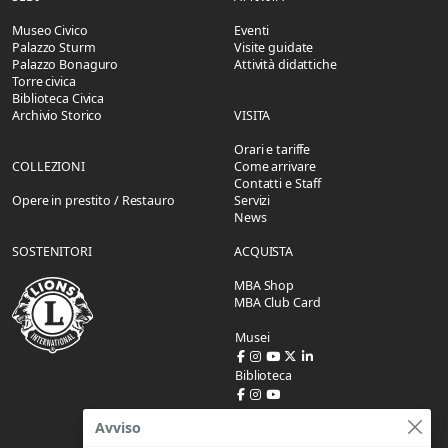
Museo Civico
Eventi
Palazzo Sturm
Visite guidate
Palazzo Bonaguro
Attività didattiche
Torre civica
Biblioteca Civica
Archivio Storico
VISITA
Orari e tariffe
COLLEZIONI
Come arrivare
Contatti e Staff
Opere in prestito / Restauro
Servizi
News
SOSTENITORI
ACQUISTA
MBA Shop
MBA Club Card
Musei
Biblioteca
Avviso
SUPPORTO