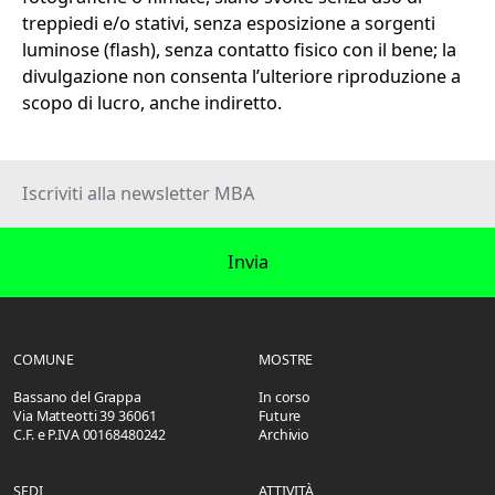
treppiedi e/o stativi, senza esposizione a sorgenti
luminose (flash), senza contatto fisico con il bene; la
divulgazione non consenta l’ulteriore riproduzione a
scopo di lucro, anche indiretto.
Invia
COMUNE
MOSTRE
Bassano del Grappa
In corso
Via Matteotti 39 36061
Future
C.F. e P.IVA 00168480242
Archivio
SEDI
ATTIVITÀ